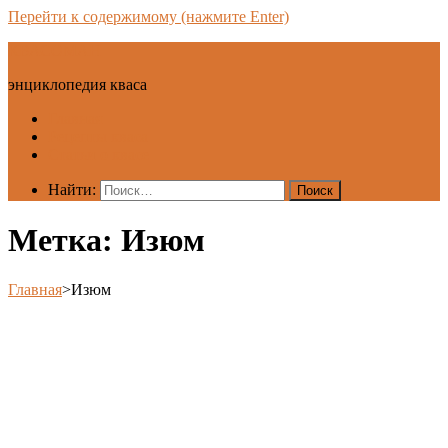
Перейти к содержимому (нажмите Enter)
КВАСОМАН
энциклопедия кваса
Главная
Рецепты кваса
Статьи о квасе
Найти:
Метка:
Изюм
Главная
>
Изюм